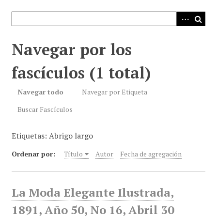
i
n
c
i
Navegar por los
p
a
fascículos (1 total)
l
Navegar todo
Navegar por Etiqueta
Buscar Fascículos
Etiquetas: Abrigo largo
Ordenar por:
Título
Autor
Fecha de agregación
La Moda Elegante Ilustrada,
1891, Año 50, No 16, Abril 30