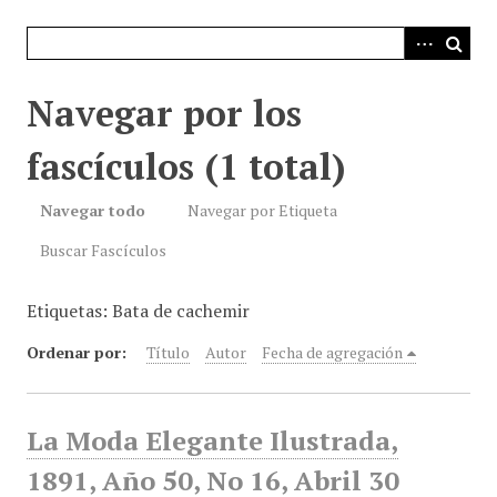
i
n
c
i
Navegar por los
p
a
fascículos (1 total)
l
Navegar todo
Navegar por Etiqueta
Buscar Fascículos
Etiquetas: Bata de cachemir
Ordenar por:
Título
Autor
Fecha de agregación
La Moda Elegante Ilustrada,
1891, Año 50, No 16, Abril 30