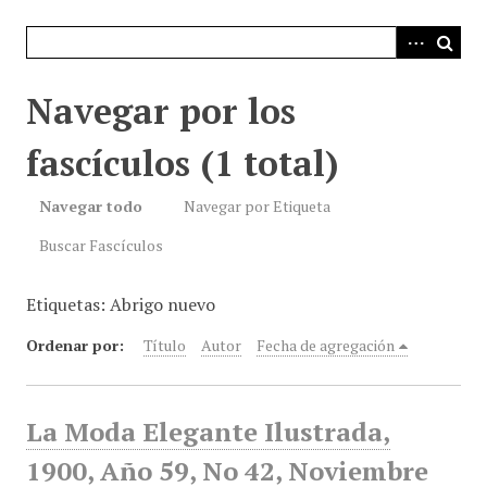
i
n
c
i
Navegar por los
p
a
fascículos (1 total)
l
Navegar todo
Navegar por Etiqueta
Buscar Fascículos
Etiquetas: Abrigo nuevo
Ordenar por:
Título
Autor
Fecha de agregación
La Moda Elegante Ilustrada,
1900, Año 59, No 42, Noviembre