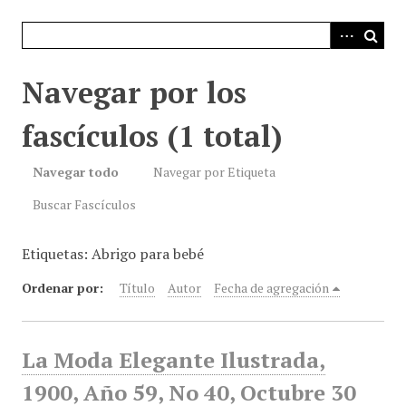
i
n
c
i
Navegar por los
p
a
fascículos (1 total)
l
Navegar todo
Navegar por Etiqueta
Buscar Fascículos
Etiquetas: Abrigo para bebé
Ordenar por:
Título
Autor
Fecha de agregación
La Moda Elegante Ilustrada,
1900, Año 59, No 40, Octubre 30