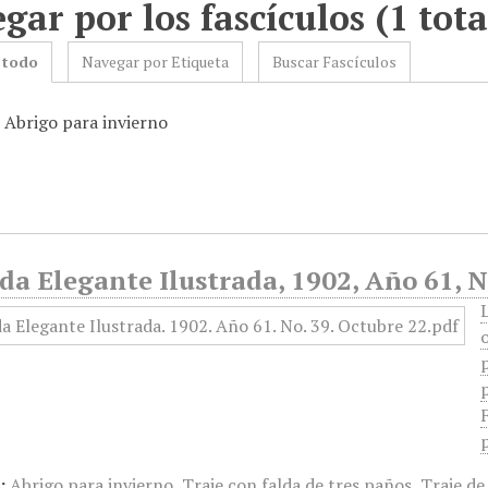
gar por los fascículos (1 tota
 todo
Navegar por Etiqueta
Buscar Fascículos
: Abrigo para invierno
a Elegante Ilustrada, 1902, Año 61, N
:
Abrigo para invierno
,
Traje con falda de tres paños
,
Traje de