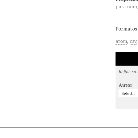
para niño
Formatos 
atom
,
csv
Refine su
Autor