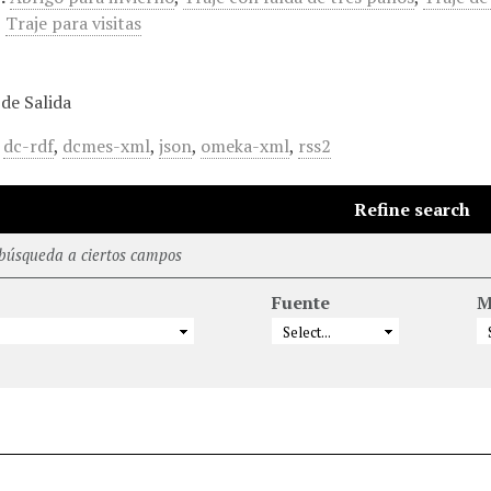
,
Traje para visitas
de Salida
,
dc-rdf
,
dcmes-xml
,
json
,
omeka-xml
,
rss2
Refine search
 búsqueda a ciertos campos
Fuente
M