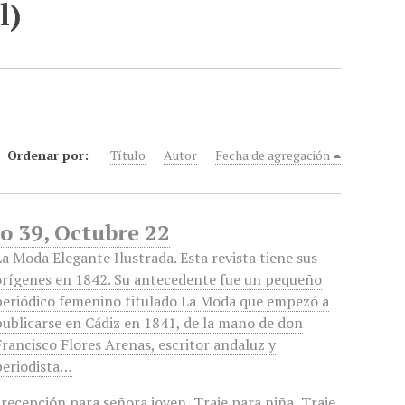
l)
Ordenar por:
Título
Autor
Fecha de agregación
o 39, Octubre 22
La Moda Elegante Ilustrada. Esta revista tiene sus
orígenes en 1842. Su antecedente fue un pequeño
periódico femenino titulado La Moda que empezó a
publicarse en Cádiz en 1841, de la mano de don
Francisco Flores Arenas, escritor andaluz y
periodista…
 recepción para señora joven
,
Traje para niña
,
Traje