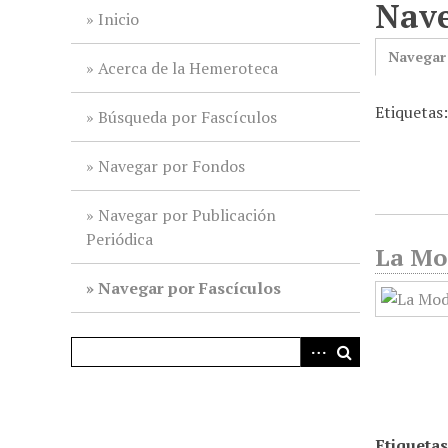
Nave
i
Inicio
n
Navegar
c
Acerca de la Hemeroteca
i
Etiquetas
p
Búsqueda por Fascículos
a
l
Navegar por Fondos
Navegar por Publicación
Periódica
La Mod
Navegar por Fascículos
Etiquetas