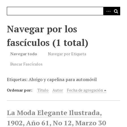
i
n
c
i
Navegar por los
p
a
fascículos (1 total)
l
Navegar todo
Navegar por Etiqueta
Buscar Fascículos
Etiquetas: Abrigo y capelina para automóvil
Ordenar por:
Título
Autor
Fecha de agregación
La Moda Elegante Ilustrada,
1902, Año 61, No 12, Marzo 30