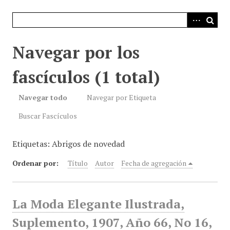
i
n
c
i
Navegar por los
p
a
fascículos (1 total)
l
Navegar todo
Navegar por Etiqueta
Buscar Fascículos
Etiquetas: Abrigos de novedad
Ordenar por:
Título
Autor
Fecha de agregación
La Moda Elegante Ilustrada,
Suplemento, 1907, Año 66, No 16,