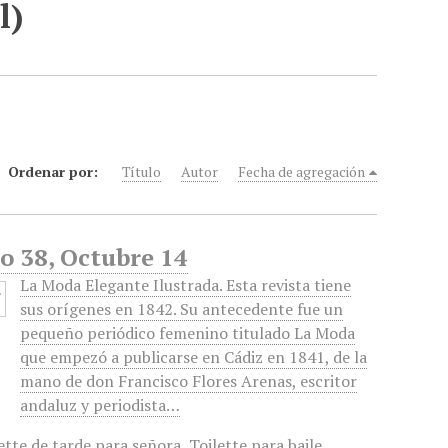
l)
Ordenar por:
Título
Autor
Fecha de agregación
o 38, Octubre 14
La Moda Elegante Ilustrada. Esta revista tiene
sus orígenes en 1842. Su antecedente fue un
pequeño periódico femenino titulado La Moda
que empezó a publicarse en Cádiz en 1841, de la
mano de don Francisco Flores Arenas, escritor
andaluz y periodista…
ette de tarde para señora
,
Toilette para baile