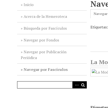
Nave
i
Inicio
n
Navegar
c
Acerca de la Hemeroteca
i
Etiquetas
p
Búsqueda por Fascículos
a
l
Navegar por Fondos
Navegar por Publicación
Periódica
La Mod
Navegar por Fascículos
Etiquetas