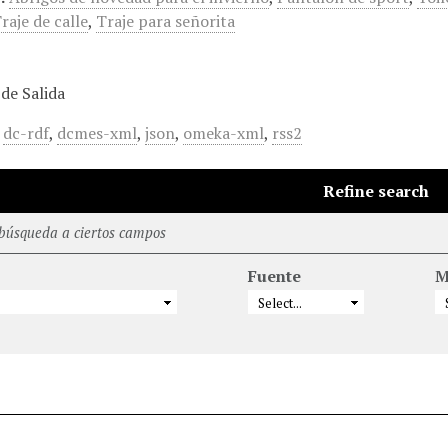
raje de calle
,
Traje para señorita
de Salida
,
dc-rdf
,
dcmes-xml
,
json
,
omeka-xml
,
rss2
Refine search
 búsqueda a ciertos campos
Fuente
M