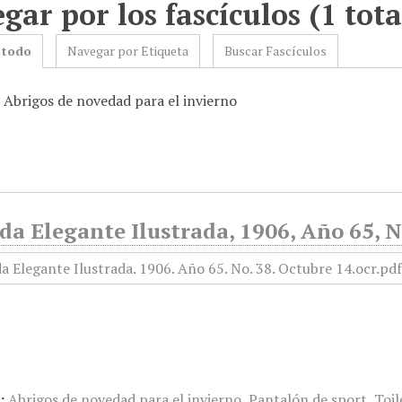
gar por los fascículos (1 tota
 todo
Navegar por Etiqueta
Buscar Fascículos
: Abrigos de novedad para el invierno
a Elegante Ilustrada, 1906, Año 65, N
:
Abrigos de novedad para el invierno
,
Pantalón de sport
,
Toil