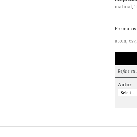
matinal
,
T
Formatos 
atom
,
csv
Refine su
Autor