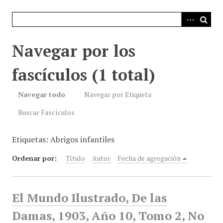
i
n
c
i
Navegar por los
p
a
fascículos (1 total)
l
Navegar todo
Navegar por Etiqueta
Buscar Fascículos
Etiquetas: Abrigos infantiles
Ordenar por:
Título
Autor
Fecha de agregación
El Mundo Ilustrado, De las
Damas, 1903, Año 10, Tomo 2, No