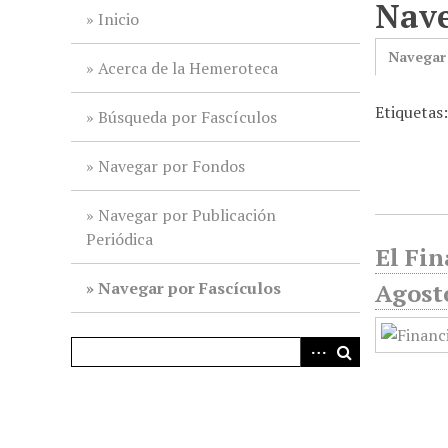
Nave
i
Inicio
n
Navegar
c
Acerca de la Hemeroteca
i
Etiquetas
p
Búsqueda por Fascículos
a
l
Navegar por Fondos
Navegar por Publicación
Periódica
El Fi
Navegar por Fascículos
Agost