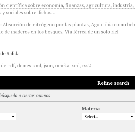
n científica sobre economía, finanzas, agricultura, industria,
s y sociales sobre dichos…
:
Absorción de nitrógeno por las plantas
,
Agua tibia como beb
e de maderos en los bosques
,
Vía férrea de un solo riel
de Salida
,
dc-rdf
,
dcmes-xml
,
json
,
omeka-xml
,
rss2
Refine search
 búsqueda a ciertos campos
Materia