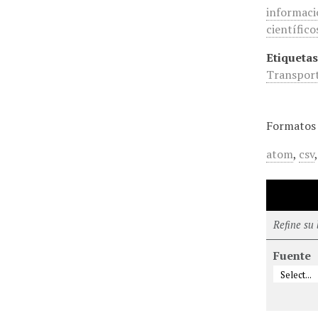
informació
científico
Etiquetas
Transport
Formatos 
atom
,
csv
Refine su
Fuente