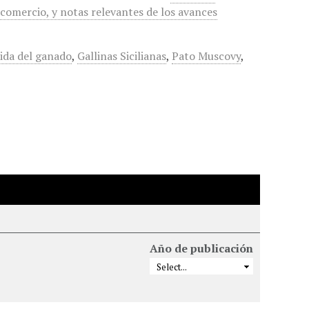
 comercio, y notas relevantes de los avances
ida del ganado
,
Gallinas Sicilianas
,
Pato Muscovy
,
Año de publicación