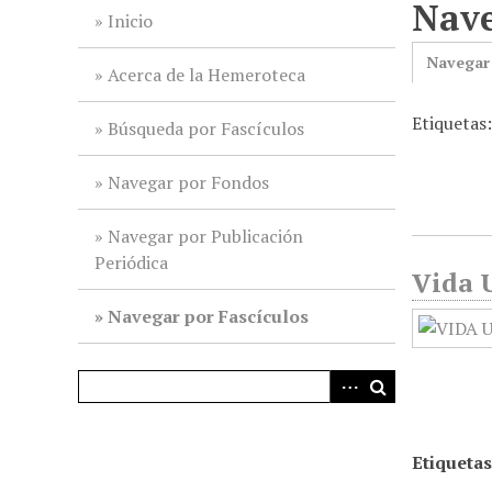
Nave
i
Inicio
n
Navegar
c
Acerca de la Hemeroteca
i
Etiquetas
p
Búsqueda por Fascículos
a
l
Navegar por Fondos
Navegar por Publicación
Periódica
Vida U
Navegar por Fascículos
Etiquetas