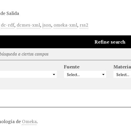
de Salida
,
dc-rdf
,
dcmes-xml
,
json
,
omeka-xml
,
rss2
Refine search
 búsqueda a ciertos campos
Fuente
Materia
nología de
Omeka
.