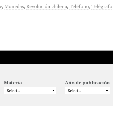
e
,
Monedas
,
Revolución chilena
,
Teléfono
,
Telégrafo
Materia
Año de publicación