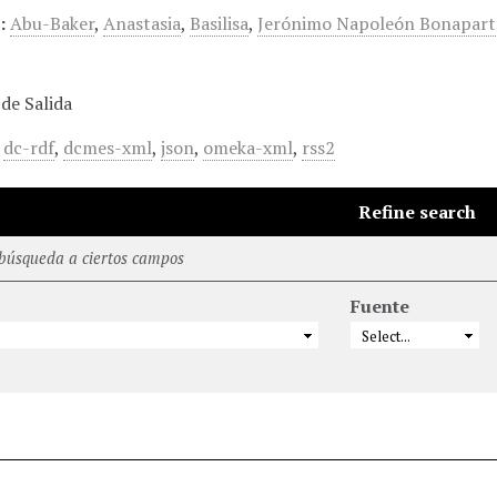
:
Abu-Baker
,
Anastasia
,
Basilisa
,
Jerónimo Napoleón Bonapart
de Salida
,
dc-rdf
,
dcmes-xml
,
json
,
omeka-xml
,
rss2
Refine search
 búsqueda a ciertos campos
Fuente