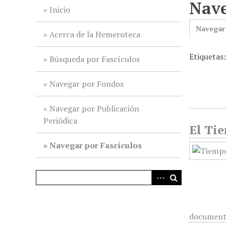
Nave
i
Inicio
n
Navegar
c
Acerca de la Hemeroteca
i
Etiquetas
p
Búsqueda por Fascículos
a
l
Navegar por Fondos
Navegar por Publicación
Periódica
El Tie
Navegar por Fascículos
documen