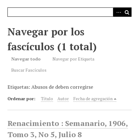
i
n
c
i
Navegar por los
p
a
fascículos (1 total)
l
Navegar todo
Navegar por Etiqueta
Buscar Fascículos
Etiquetas: Abusos de deben corregirse
Ordenar por:
Título
Autor
Fecha de agregación
Renacimiento : Semanario, 1906,
Tomo 3, No 5, Julio 8