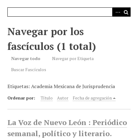
i
n
c
i
Navegar por los
p
a
fascículos (1 total)
l
Navegar todo
Navegar por Etiqueta
Buscar Fascículos
Etiquetas: Academia Mexicana de Jurisprudencia
Ordenar por:
Título
Autor
Fecha de agregación
La Voz de Nuevo León : Periódico
semanal, político y literario.