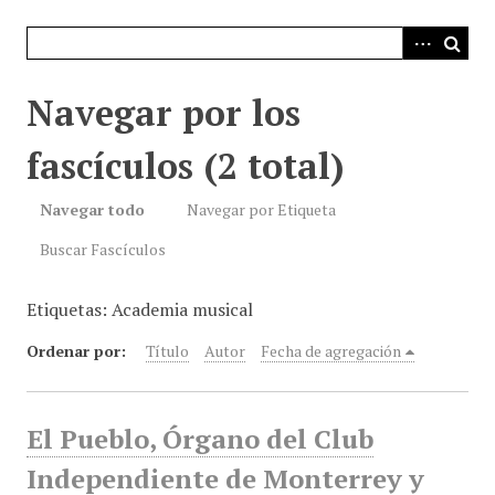
i
n
c
i
Navegar por los
p
a
fascículos (2 total)
l
Navegar todo
Navegar por Etiqueta
Buscar Fascículos
Etiquetas: Academia musical
Ordenar por:
Título
Autor
Fecha de agregación
El Pueblo, Órgano del Club
Independiente de Monterrey y