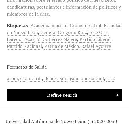
información sobre el estado político de Nuevo León,
candidaturas, postulantes e información de políticos y
miembros de la élite.
Etiquetas:
Academia musical
,
Crónica teatral
,
Escuelas
en Nuevo León
,
General Gregorio Ruíz
,
José Grisi
,
Laredo Texas
,
M. Gutiérrez Nájera
,
Partido Liberal
,
Partido Nacional
,
Patria de México
,
Rafael Aguirre
Formatos de Salida
atom
,
csv
,
dc-rdf
,
dcmes-xml
,
json
,
omeka-xml
,
rss2
Refine search
Universidad Autónoma de Nuevo Léon, (c) 2020-2030 -