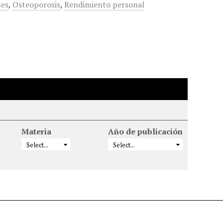
nes
,
Osteoporosis
,
Rendimiento personal
Materia
Año de publicación