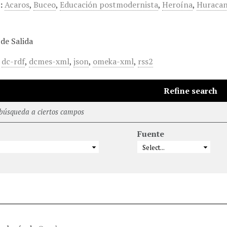
:
Acaros
,
Buceo
,
Educación postmodernista
,
Heroína
,
Huraca
de Salida
,
dc-rdf
,
dcmes-xml
,
json
,
omeka-xml
,
rss2
Refine search
 búsqueda a ciertos campos
Fuente