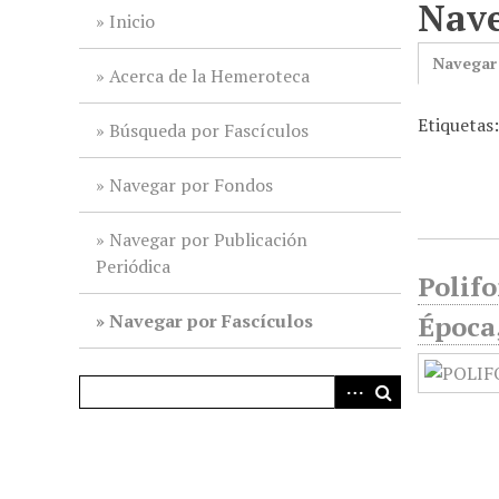
Nave
i
Inicio
n
Navegar
c
Acerca de la Hemeroteca
i
Etiquetas
p
Búsqueda por Fascículos
a
l
Navegar por Fondos
Navegar por Publicación
Periódica
Polifo
Navegar por Fascículos
Época,