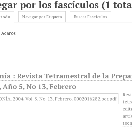
gar por los fascículos (1 tota
 todo
Navegar por Etiqueta
Buscar Fascículos
: Acaros
nía : Revista Tetramestral de la Prep
 Año 5, No 13, Febrero
Revi
tetr
edit
artí
tecn