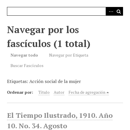
i
n
c
i
Navegar por los
p
a
fascículos (1 total)
l
Navegar todo
Navegar por Etiqueta
Buscar Fascículos
Etiquetas: Acción social de la mujer
Ordenar por:
Título
Autor
Fecha de agregación
El Tiempo Ilustrado, 1910. Año
10. No. 34. Agosto