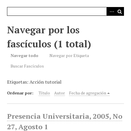
i
n
c
i
Navegar por los
p
a
fascículos (1 total)
l
Navegar todo
Navegar por Etiqueta
Buscar Fascículos
Etiquetas: Acción tutorial
Ordenar por:
Título
Autor
Fecha de agregación
Presencia Universitaria, 2005, No
27, Agosto 1