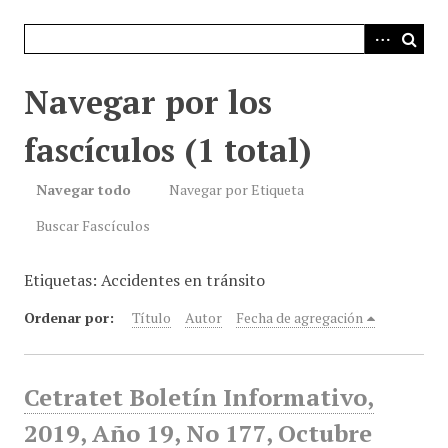
i
n
c
i
Navegar por los
p
a
fascículos (1 total)
l
Navegar todo
Navegar por Etiqueta
Buscar Fascículos
Etiquetas: Accidentes en tránsito
Ordenar por:
Título
Autor
Fecha de agregación
Cetratet Boletín Informativo,
2019, Año 19, No 177, Octubre