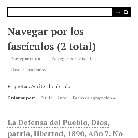
i
n
c
i
Navegar por los
p
a
fascículos (2 total)
l
Navegar todo
Navegar por Etiqueta
Buscar Fascículos
Etiquetas: Aceite alumbrado
Ordenar por:
Título
Autor
Fecha de agregación
La Defensa del Pueblo, Dios,
patria, libertad, 1890, Año 7, No