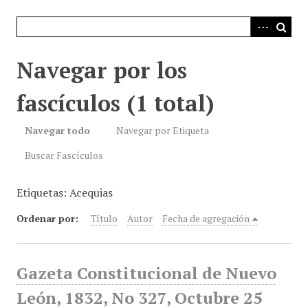
i
n
c
i
Navegar por los
p
a
fascículos (1 total)
l
Navegar todo
Navegar por Etiqueta
Buscar Fascículos
Etiquetas: Acequias
Ordenar por:
Título
Autor
Fecha de agregación
Gazeta Constitucional de Nuevo
León, 1832, No 327, Octubre 25