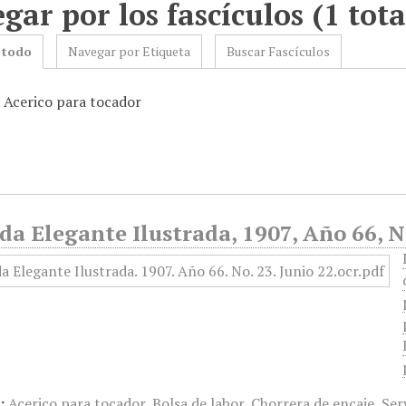
gar por los fascículos (1 tota
 todo
Navegar por Etiqueta
Buscar Fascículos
: Acerico para tocador
a Elegante Ilustrada, 1907, Año 66, N
:
Acerico para tocador
,
Bolsa de labor
,
Chorrera de encaje
,
Ser