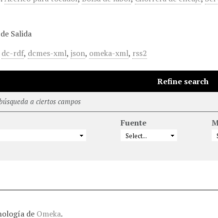
de Salida
,
dc-rdf
,
dcmes-xml
,
json
,
omeka-xml
,
rss2
Refine search
 búsqueda a ciertos campos
Fuente
M
nología de
Omeka
.