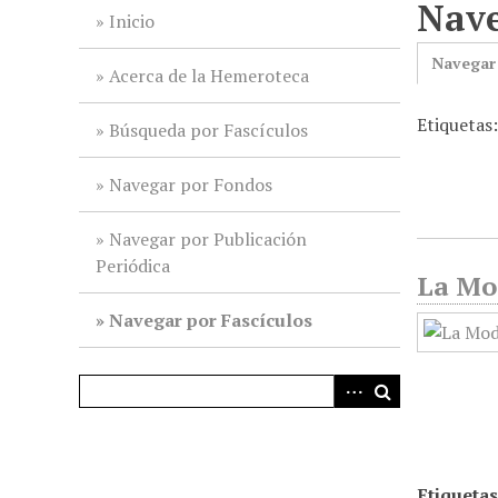
Nave
i
Inicio
n
Navegar
c
Acerca de la Hemeroteca
i
Etiquetas
p
Búsqueda por Fascículos
a
l
Navegar por Fondos
Navegar por Publicación
Periódica
La Mod
Navegar por Fascículos
Etiquetas