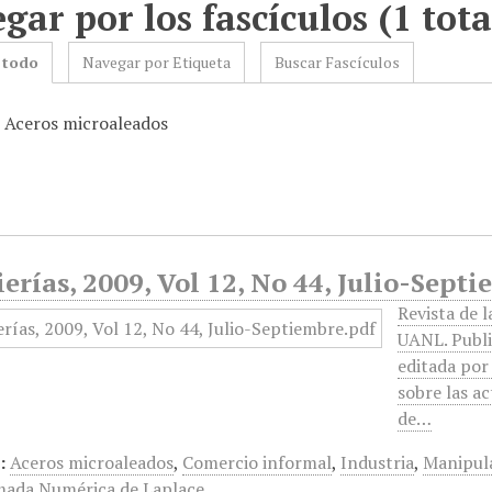
gar por los fascículos (1 tota
 todo
Navegar por Etiqueta
Buscar Fascículos
: Aceros microaleados
erías, 2009, Vol 12, No 44, Julio-Sept
Revista de l
UANL. Publi
editada por
sobre las ac
de…
:
Aceros microaleados
,
Comercio informal
,
Industria
,
Manipula
ada Numérica de Laplace.