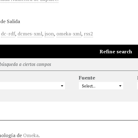
de Salida
,
dc-rdf
,
dcmes-xml
,
json
,
omeka-xml
,
rss2
Refine search
 búsqueda a ciertos campos
Fuente
nología de
Omeka
.