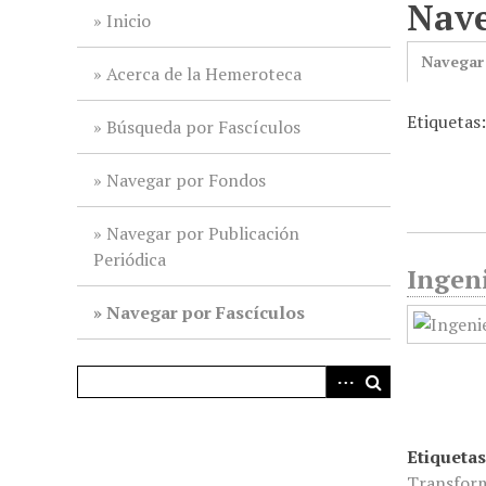
Nave
i
Inicio
n
Navegar
c
Acerca de la Hemeroteca
i
Etiquetas
p
Búsqueda por Fascículos
a
l
Navegar por Fondos
Navegar por Publicación
Periódica
Ingeni
Navegar por Fascículos
Etiquetas
Transform