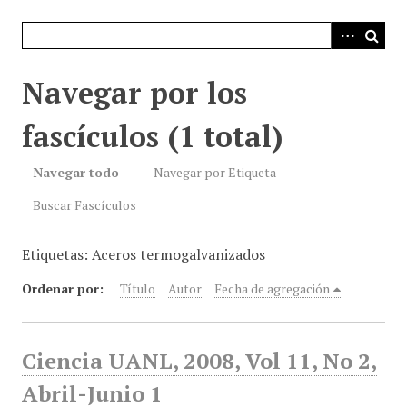
i
n
c
i
Navegar por los
p
a
fascículos (1 total)
l
Navegar todo
Navegar por Etiqueta
Buscar Fascículos
Etiquetas: Aceros termogalvanizados
Ordenar por:
Título
Autor
Fecha de agregación
Ciencia UANL, 2008, Vol 11, No 2,
Abril-Junio 1