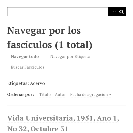
i
n
c
i
Navegar por los
p
a
fascículos (1 total)
l
Navegar todo
Navegar por Etiqueta
Buscar Fascículos
Etiquetas: Acervo
Ordenar por:
Título
Autor
Fecha de agregación
Vida Universitaria, 1951, Año 1,
No 32, Octubre 31