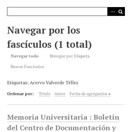
i
n
c
i
Navegar por los
p
a
fascículos (1 total)
l
Navegar todo
Navegar por Etiqueta
Buscar Fascículos
Etiquetas: Acervo Valverde Téllez
Ordenar por:
Título
Autor
Fecha de agregación
Memoria Universitaria : Boletín
del Centro de Documentación y