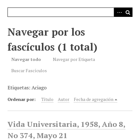
i
n
c
i
Navegar por los
p
a
fascículos (1 total)
l
Navegar todo
Navegar por Etiqueta
Buscar Fascículos
Etiquetas: Aciago
Ordenar por:
Título
Autor
Fecha de agregación
Vida Universitaria, 1958, Año 8,
No 374, Mayo 21