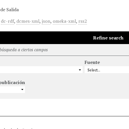
de Salida
,
dc-rdf
,
dcmes-xml
,
json
,
omeka-xml
,
rss2
Refine search
 búsqueda a ciertos campos
Fuente
publicación