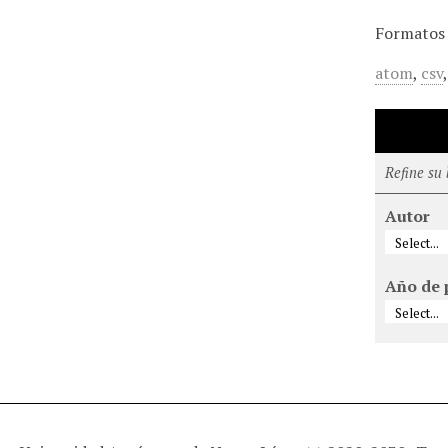
Formatos 
atom
,
csv
Refine su
Autor
Año de 