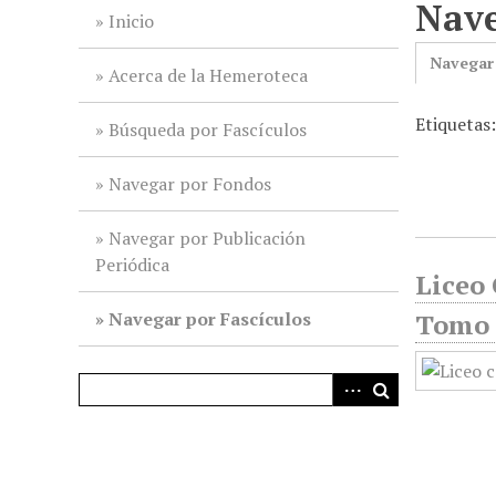
Nave
i
Inicio
n
Navegar
c
Acerca de la Hemeroteca
i
Etiquetas
p
Búsqueda por Fascículos
a
l
Navegar por Fondos
Navegar por Publicación
Periódica
Liceo 
Navegar por Fascículos
Tomo 1