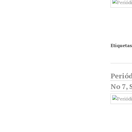
Etiquetas
Periód
No 7,