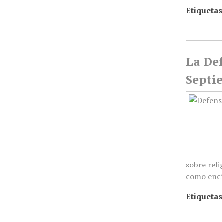
Etiquetas
La Def
Septi
sobre reli
como encí
Etiquetas