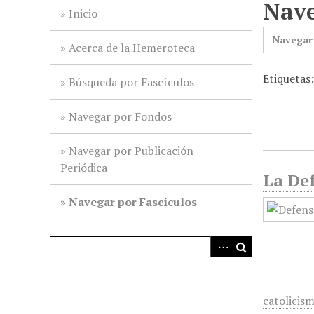
Nave
i
Inicio
n
Navegar
c
Acerca de la Hemeroteca
i
Etiquetas
p
Búsqueda por Fascículos
a
l
Navegar por Fondos
Navegar por Publicación
Periódica
La Def
Navegar por Fascículos
catolicis