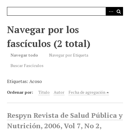
i
n
c
i
Navegar por los
p
a
fascículos (2 total)
l
Navegar todo
Navegar por Etiqueta
Buscar Fascículos
Etiquetas: Acoso
Ordenar por:
Título
Autor
Fecha de agregación
Respyn Revista de Salud Pública y
Nutrición, 2006, Vol 7, No 2,