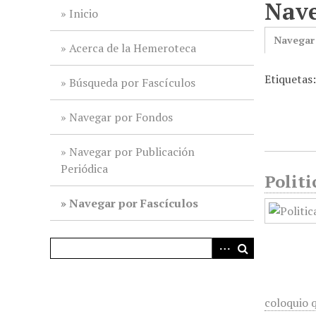
Nave
i
Inicio
n
Navegar
c
Acerca de la Hemeroteca
i
Etiquetas
p
Búsqueda por Fascículos
a
l
Navegar por Fondos
Navegar por Publicación
Periódica
Politi
Navegar por Fascículos
coloquio