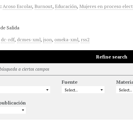
:
Acoso Escolar
,
Burnout
,
Educación
,
Mujeres en proceso elec
de Salida
,
dc-rdf
,
dcmes-xml
,
json
,
omeka-xml
,
rss2
Refine search
 búsqueda a ciertos campos
Fuente
Materi
publicación