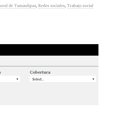
toral de Tamaulipas
,
Redes sociales
,
Trabajo social
a
Cobertura