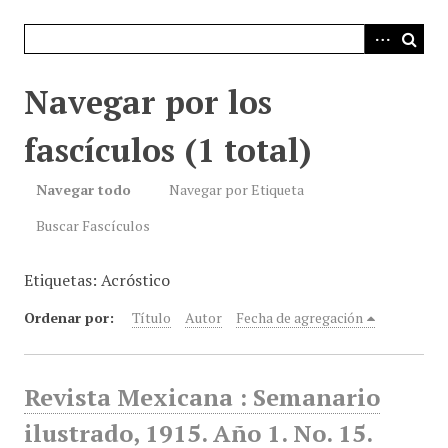
i
n
c
i
Navegar por los
p
a
fascículos (1 total)
l
Navegar todo
Navegar por Etiqueta
Buscar Fascículos
Etiquetas: Acróstico
Ordenar por:
Título
Autor
Fecha de agregación
Revista Mexicana : Semanario
ilustrado, 1915. Año 1. No. 15.