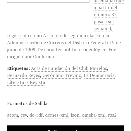
bisemanal que
a partir del
número 82
pasa a ser
semanal,
registrado como Artículo de segunda clase en la
Administración de Correos del Distrito Federal el 9 de
junio de 1909. De carácter político e ideológico. Fue
dirigido por Guillermo…
Etiquetas:
Acta de Fundación del Club Morelos
,
Bernardo Reyes
,
Gerónimo Treviño
,
La Democracia
,
Literatura Reyista
Formatos de Salida
atom
,
csv
,
dc-rdf
,
dcmes-xml
,
json
,
omeka-xml
,
rss2