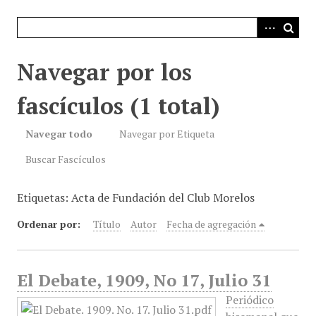
i
n
c
i
Navegar por los
p
a
fascículos (1 total)
l
Navegar todo
Navegar por Etiqueta
Buscar Fascículos
Etiquetas: Acta de Fundación del Club Morelos
Ordenar por:
Título
Autor
Fecha de agregación
El Debate, 1909, No 17, Julio 31
Periódico