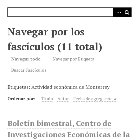
i
n
c
i
Navegar por los
p
a
fascículos (11 total)
l
Navegar todo
Navegar por Etiqueta
Buscar Fascículos
Etiquetas: Actividad económica de Monterrey
Ordenar por:
Título
Autor
Fecha de agregación
Boletín bimestral, Centro de
Investigaciones Económicas de la