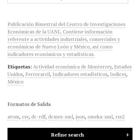
Publicación Bimestral del Centro de Investigaciones
Económicas de la UANL. Contiene información
referente a actividades industriales, comerciales y
económicas de Nuevo León y México, así como
indicadores económicos y estadísticas.
Etiquetas:
Actividad económica de Monterrey
,
Estados
Unidos
,
Ferrocarril
,
Indicadores estadísticos
,
Indices
,
México
Formatos de Salida
atom
,
csv
,
dc-rdf
,
dcmes-xml
,
json
,
omeka-xml
,
rss2
Refine search