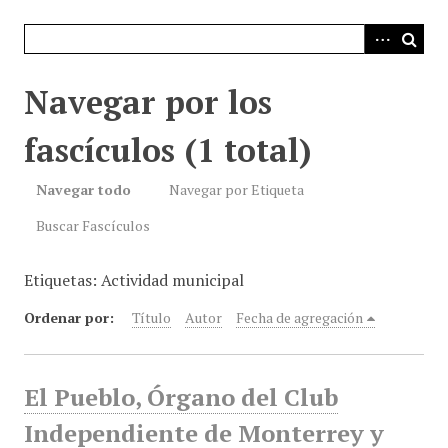
i
n
c
i
Navegar por los
p
a
fascículos (1 total)
l
Navegar todo
Navegar por Etiqueta
Buscar Fascículos
Etiquetas: Actividad municipal
Ordenar por:
Título
Autor
Fecha de agregación
El Pueblo, Órgano del Club
Independiente de Monterrey y