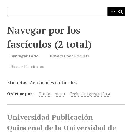
i
n
c
i
Navegar por los
p
a
fascículos (2 total)
l
Navegar todo
Navegar por Etiqueta
Buscar Fascículos
Etiquetas: Actividades culturales
Ordenar por:
Título
Autor
Fecha de agregación
Universidad Publicación
Quincenal de la Universidad de