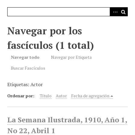
i
n
c
i
Navegar por los
p
a
fascículos (1 total)
l
Navegar todo
Navegar por Etiqueta
Buscar Fascículos
Etiquetas: Actor
Ordenar por:
Título
Autor
Fecha de agregación
La Semana Ilustrada, 1910, Año 1,
No 22, Abril 1