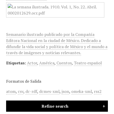
Semanario ilustrado publicado por la Compañía
Editora Nacional en la ciudad de México. Dedicado a
difundir la vida social y política de México y el mundo a
través de imágenes y noticias relevantes.
Etiquetas:
Actor
,
América
,
Cuentos
,
Teatro español
Formatos de Salida
atom
,
csv
,
dc-rdf
,
dcmes-xml
,
json
,
omeka-xml
,
rss2
Refine search