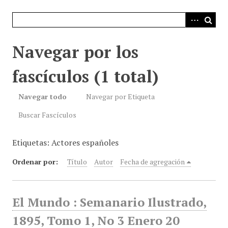
i
n
c
i
Navegar por los
p
a
fascículos (1 total)
l
Navegar todo
Navegar por Etiqueta
Buscar Fascículos
Etiquetas: Actores españoles
Ordenar por:
Título
Autor
Fecha de agregación
El Mundo : Semanario Ilustrado,
1895, Tomo 1, No 3 Enero 20