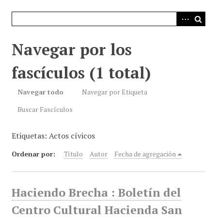
i
n
c
i
Navegar por los
p
a
fascículos (1 total)
l
Navegar todo
Navegar por Etiqueta
Buscar Fascículos
Etiquetas: Actos cívicos
Ordenar por:
Título
Autor
Fecha de agregación
Haciendo Brecha : Boletín del
Centro Cultural Hacienda San