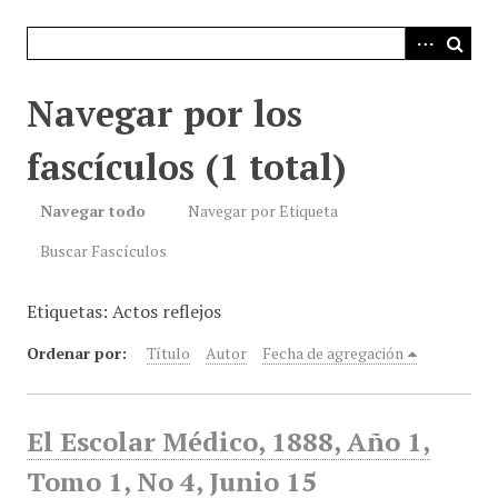
i
n
c
i
Navegar por los
p
a
fascículos (1 total)
l
Navegar todo
Navegar por Etiqueta
Buscar Fascículos
Etiquetas: Actos reflejos
Ordenar por:
Título
Autor
Fecha de agregación
El Escolar Médico, 1888, Año 1,
Tomo 1, No 4, Junio 15