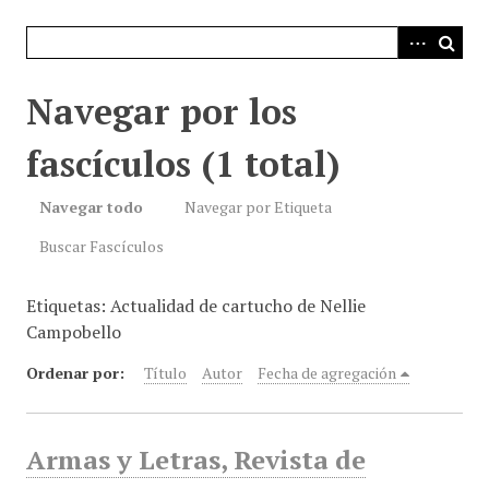
i
n
c
i
Navegar por los
p
a
fascículos (1 total)
l
Navegar todo
Navegar por Etiqueta
Buscar Fascículos
Etiquetas: Actualidad de cartucho de Nellie
Campobello
Ordenar por:
Título
Autor
Fecha de agregación
Armas y Letras, Revista de