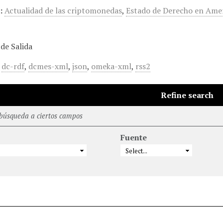
:
Actualidad de las criptomonedas
,
Estado de Derecho en Amer
de Salida
,
dc-rdf
,
dcmes-xml
,
json
,
omeka-xml
,
rss2
Refine search
 búsqueda a ciertos campos
Fuente