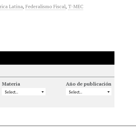
ica Latina
,
Federalismo Fiscal
,
T-MEC
Materia
Año de publicación