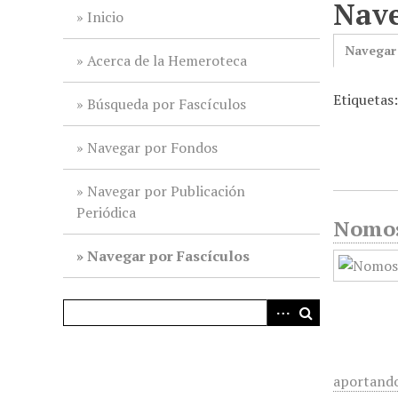
Nave
i
Inicio
n
Navegar
c
Acerca de la Hemeroteca
i
Etiquetas
p
Búsqueda por Fascículos
a
l
Navegar por Fondos
Navegar por Publicación
Periódica
Nomos
Navegar por Fascículos
aportand