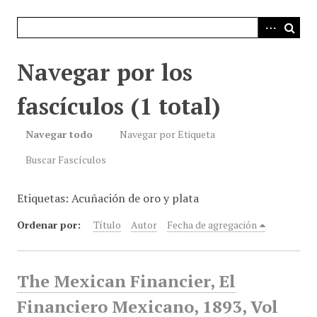
i
n
c
i
Navegar por los
p
a
fascículos (1 total)
l
Navegar todo
Navegar por Etiqueta
Buscar Fascículos
Etiquetas: Acuñación de oro y plata
Ordenar por:
Título
Autor
Fecha de agregación
The Mexican Financier, El
Financiero Mexicano, 1893, Vol