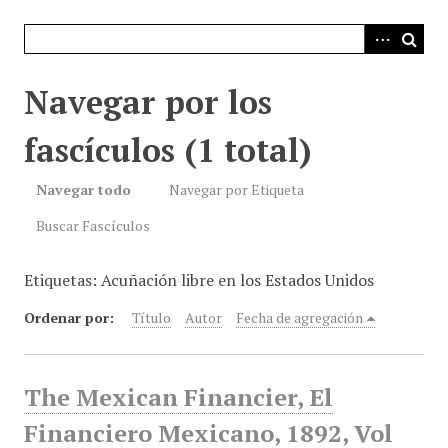
i
n
c
i
Navegar por los
p
a
fascículos (1 total)
l
Navegar todo
Navegar por Etiqueta
Buscar Fascículos
Etiquetas: Acuñación libre en los Estados Unidos
Ordenar por:
Título
Autor
Fecha de agregación
The Mexican Financier, El
Financiero Mexicano, 1892, Vol