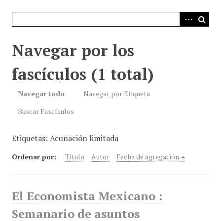
i
n
c
i
Navegar por los
p
a
fascículos (1 total)
l
Navegar todo
Navegar por Etiqueta
Buscar Fascículos
Etiquetas: Acuñación limitada
Ordenar por:
Título
Autor
Fecha de agregación
El Economista Mexicano :
Semanario de asuntos