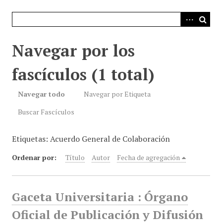
i
n
c
i
Navegar por los
p
a
fascículos (1 total)
l
Navegar todo
Navegar por Etiqueta
Buscar Fascículos
Etiquetas: Acuerdo General de Colaboración
Ordenar por:
Título
Autor
Fecha de agregación
Gaceta Universitaria : Órgano
Oficial de Publicación y Difusión