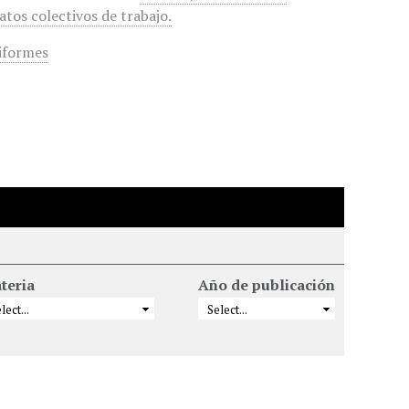
atos colectivos de trabajo.
iformes
teria
Año de publicación