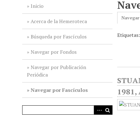
Nave
i
Inicio
n
Navegar
c
Acerca de la Hemeroteca
i
Etiquetas
p
Búsqueda por Fascículos
a
l
Navegar por Fondos
Navegar por Publicación
Periódica
STUAN
Navegar por Fascículos
1981, 