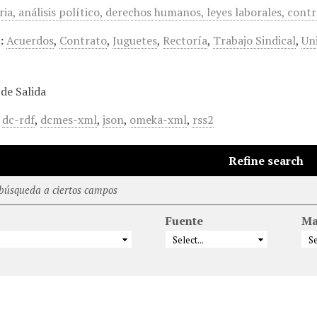
ria, análisis político, derechos humanos, leyes laborales, contr
:
Acuerdos
,
Contrato
,
Juguetes
,
Rectoría
,
Trabajo Sindical
,
Un
de Salida
,
dc-rdf
,
dcmes-xml
,
json
,
omeka-xml
,
rss2
Refine search
 búsqueda a ciertos campos
Fuente
Ma