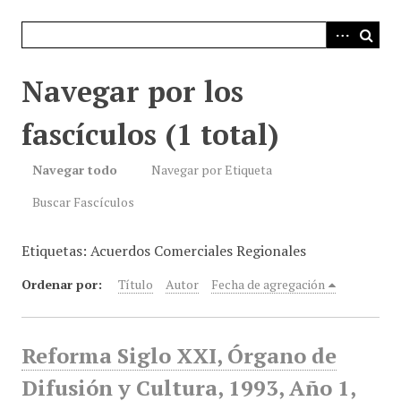
i
n
c
i
Navegar por los
p
a
fascículos (1 total)
l
Navegar todo
Navegar por Etiqueta
Buscar Fascículos
Etiquetas: Acuerdos Comerciales Regionales
Ordenar por:
Título
Autor
Fecha de agregación
Reforma Siglo XXI, Órgano de
Difusión y Cultura, 1993, Año 1,