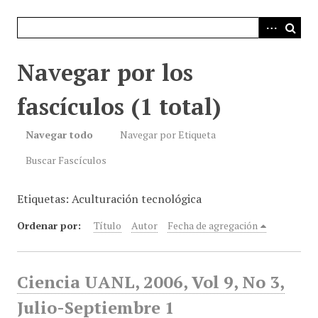
i
n
c
i
Navegar por los
p
a
fascículos (1 total)
l
Navegar todo
Navegar por Etiqueta
Buscar Fascículos
Etiquetas: Aculturación tecnológica
Ordenar por:
Título
Autor
Fecha de agregación
Ciencia UANL, 2006, Vol 9, No 3,
Julio-Septiembre 1