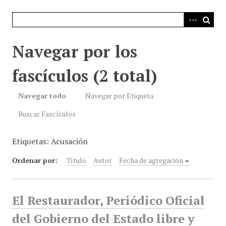
i
n
c
i
Navegar por los
p
a
fascículos (2 total)
l
Navegar todo
Navegar por Etiqueta
Buscar Fascículos
Etiquetas: Acusación
Ordenar por:
Título
Autor
Fecha de agregación
El Restaurador, Periódico Oficial
del Gobierno del Estado libre y